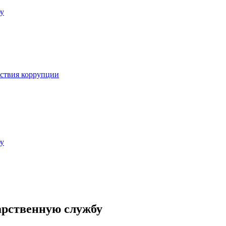
бу
йствия коррупции
бу
арственную службу